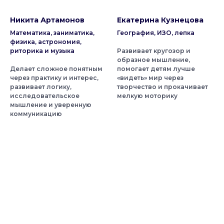
Никита Артамонов
Екатерина Кузнецова
Математика, заниматика,
География, ИЗО, лепка
физика, астрономия,
риторика и музыка
Развивает кругозор и
образное мышление,
Делает сложное понятным
помогает детям лучше
через практику и интерес,
«видеть» мир через
развивает логику,
творчество и прокачивает
исследовательское
мелкую моторику
мышление и уверенную
коммуникацию