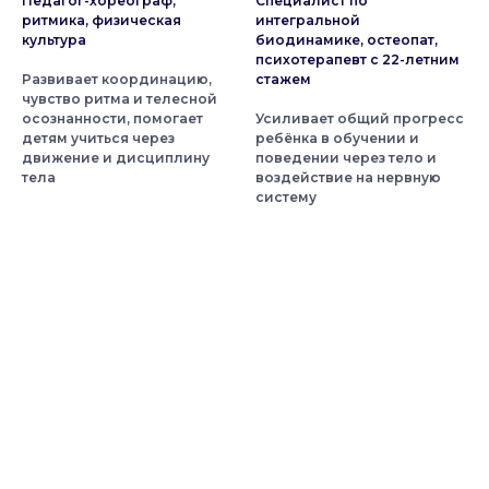
Педагог-хореограф,
Специалист по
ритмика, физическая
интегральной
культура
биодинамике, остеопат,
психотерапевт с 22-летним
Развивает координацию,
стажем
чувство ритма и телесной
осознанности, помогает
Усиливает общий прогресс
детям учиться через
ребёнка в обучении и
движение и дисциплину
поведении через тело и
тела
воздействие на нервную
систему